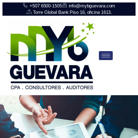
+507 6500-1505
info@mybguevara.com
Torre Global Bank Piso 16, oficina 1613.