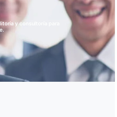
toría y consultoría para
e.