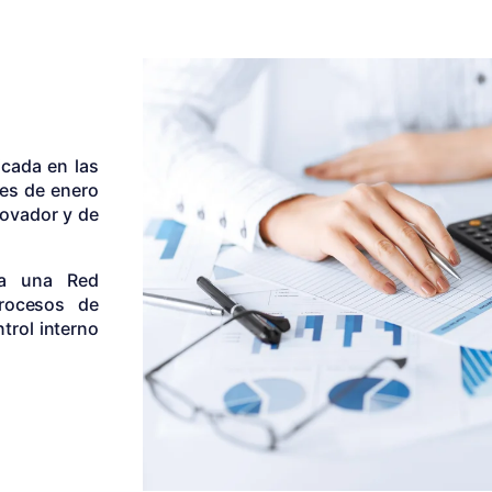
icada en las
mes de enero
novador y de
 a una Red
procesos de
trol interno