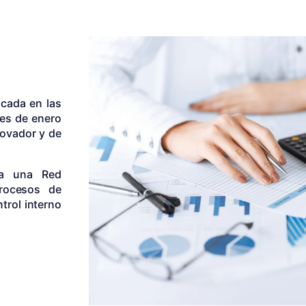
icada en las
mes de enero
novador y de
 a una Red
procesos de
trol interno