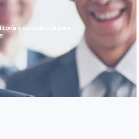
toría y consultoría para
e.