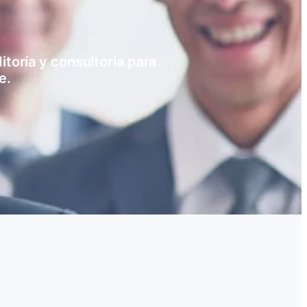
toría y consultoría para
e.