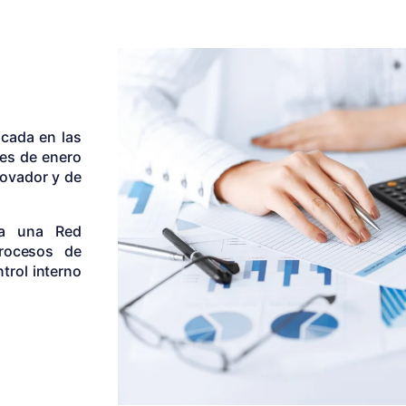
icada en las
mes de enero
novador y de
 a una Red
procesos de
trol interno