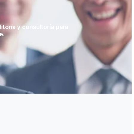
toría y consultoría para
e.