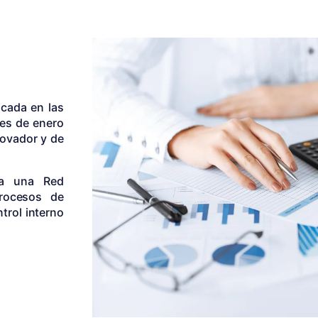
icada en las
mes de enero
novador y de
 a una Red
procesos de
trol interno