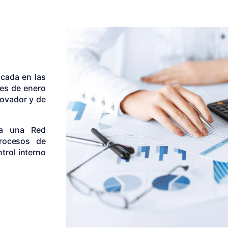
icada en las
mes de enero
novador y de
 a una Red
procesos de
trol interno