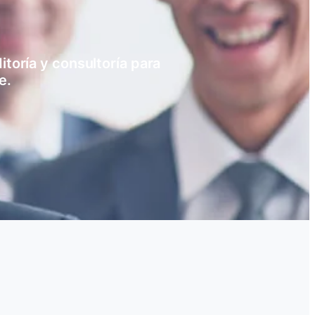
toría y consultoría para
e.