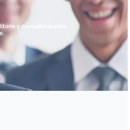
toría y consultoría para
e.