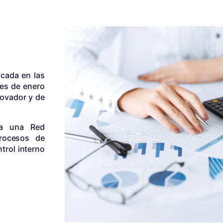
icada en las
mes de enero
novador y de
 a una Red
procesos de
trol interno