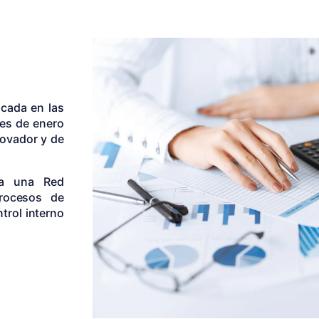
icada en las
mes de enero
novador y de
 a una Red
procesos de
trol interno