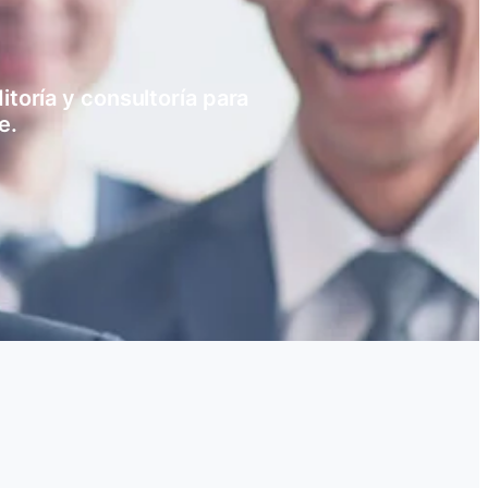
toría y consultoría para
e.